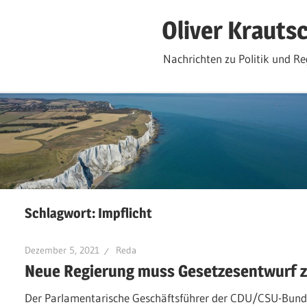
Zum
Oliver Krauts
Inhalt
springen
Nachrichten zu Politik und Re
Schlagwort:
Impflicht
Dezember 5, 2021
Reda
Neue Regierung muss Gesetzesentwurf zu
Der Parlamentarische Geschäftsführer der CDU/CSU-Bundes