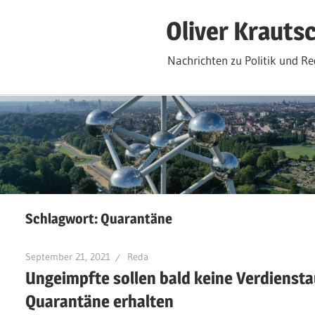
Zum
Oliver Krauts
Inhalt
springen
Nachrichten zu Politik und Re
Schlagwort:
Quarantäne
September 21, 2021
Reda
Ungeimpfte sollen bald keine Verdiensta
Quarantäne erhalten