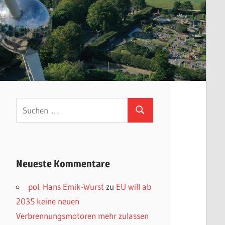
Suchen
Suchen
nach:
Neueste Kommentare
pol. Hans Emik-Wurst
zu
EU will ab
2035 keine neuen
Verbrennungsmotoren mehr zulassen