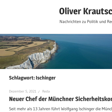
Zum
Oliver Krauts
Inhalt
springen
Nachrichten zu Politik und Re
Schlagwort:
Ischinger
Dezember 5, 2021
Reda
Neuer Chef der Münchner Sicherheitsko
Seit mehr als 13 Jahren führt Wolfgang Ischinger die Münc