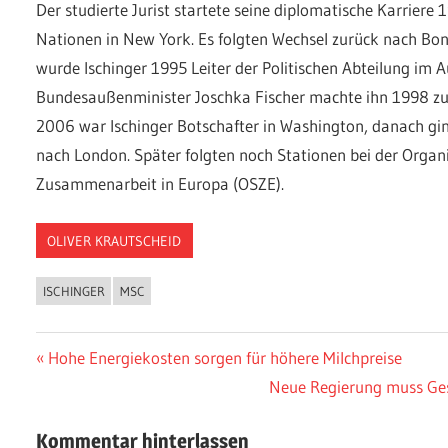
Der studierte Jurist startete seine diplomatische Karriere 
Nationen in New York. Es folgten Wechsel zurück nach Bon
wurde Ischinger 1995 Leiter der Politischen Abteilung im 
Bundesaußenminister Joschka Fischer machte ihn 1998 zu
2006 war Ischinger Botschafter in Washington, danach ging
nach London. Später folgten noch Stationen bei der Organi
Zusammenarbeit in Europa (OSZE).
OLIVER KRAUTSCHEID
ISCHINGER
MSC
Beitragsnavigation
Vorheriger
Hohe Energiekosten sorgen für höhere Milchpreise
Beitrag:
Nächster
Neue Regierung muss Gese
Beitrag:
Kommentar hinterlassen