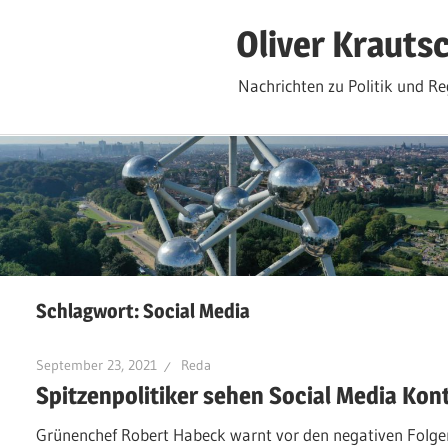
Zum
Oliver Krauts
Inhalt
springen
Nachrichten zu Politik und Re
Schlagwort:
Social Media
September 23, 2021
Reda
Spitzenpolitiker sehen Social Media Kont
Grünenchef Robert Habeck warnt vor den negativen Folgen