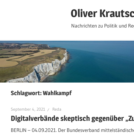
Zum
Oliver Krauts
Inhalt
springen
Nachrichten zu Politik und Re
Schlagwort:
Wahlkampf
September 4, 2021
Reda
Digitalverbände skeptisch gegenüber „
BERLIN – 04.09.2021. Der Bundesverband mittelständische