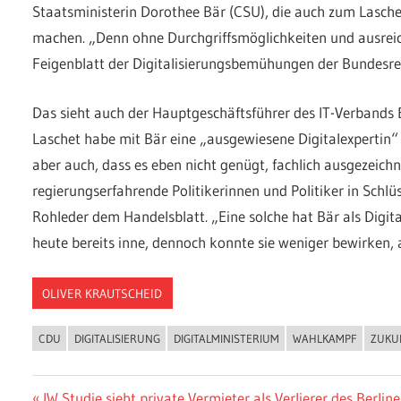
Staatsministerin Dorothee Bär (CSU), die auch zum Lasche
machen. „Denn ohne Durchgriffsmöglichkeiten und ausrei
Feigenblatt der Digitalisierungsbemühungen der Bundesre
Das sieht auch der Hauptgeschäftsführer des IT-Verbands 
Laschet habe mit Bär eine „ausgewiesene Digitalexpertin“
aber auch, dass es eben nicht genügt, fachlich ausgezeich
regierungserfahrende Politikerinnen und Politiker in Schlü
Rohleder dem Handelsblatt. „Eine solche hat Bär als Digit
heute bereits inne, dennoch konnte sie weniger bewirken, 
OLIVER KRAUTSCHEID
CDU
DIGITALISIERUNG
DIGITALMINISTERIUM
WAHLKAMPF
ZUKU
Vorheriger
IW Studie sieht private Vermieter als Verlierer des Berlin