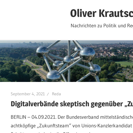
Zum
Oliver Krauts
Inhalt
springen
Nachrichten zu Politik und Re
September 4, 2021
Reda
Digitalverbände skeptisch gegenüber „
BERLIN – 04.09.2021. Der Bundesverband mittelständische
achtköpfige „Zukunftsteam“ von Unions-Kanzlerkandidat 