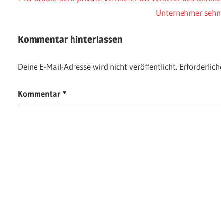
Beitragsnavigation
Beitrag:
Nächster
Unternehmer sehne
Beitrag:
Kommentar hinterlassen
Deine E-Mail-Adresse wird nicht veröffentlicht.
Erforderlich
Kommentar
*