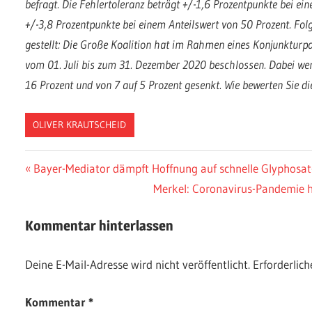
befragt. Die Fehlertoleranz beträgt +/-1,6 Prozentpunkte bei ei
+/-3,8 Prozentpunkte bei einem Anteilswert von 50 Prozent. Fo
gestellt: Die Große Koalition hat im Rahmen eines Konjunktur
vom 01. Juli bis zum 31. Dezember 2020 beschlossen. Dabei we
16 Prozent und von 7 auf 5 Prozent gesenkt. Wie bewerten Sie di
OLIVER KRAUTSCHEID
Beitragsnavigation
Vorheriger
Bayer-Mediator dämpft Hoffnung auf schnelle Glyphosat
Beitrag:
Nächster
Merkel: Coronavirus-Pandemie ha
Beitrag:
Kommentar hinterlassen
Deine E-Mail-Adresse wird nicht veröffentlicht.
Erforderlich
Kommentar
*