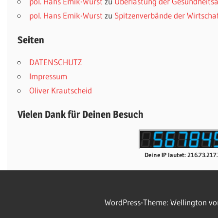
pol. Hans Emik-Wurst
zu
Überlastung der Gesundheitsä
pol. Hans Emik-Wurst
zu
Spitzenverbände der Wirtscha
Seiten
DATENSCHUTZ
Impressum
Oliver Krautscheid
Vielen Dank für Deinen Besuch
Deine IP lautet: 216.73.217
WordPress-Theme: Wellington v