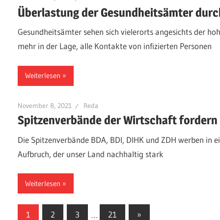
Überlastung der Gesundheitsämter durc
Gesundheitsämter sehen sich vielerorts angesichts der hoh
mehr in der Lage, alle Kontakte von infizierten Personen
Weiterlesen
November 8, 2021
Reda
Spitzenverbände der Wirtschaft forder
Die Spitzenverbände BDA, BDI, DIHK und ZDH werben in e
Aufbruch, der unser Land nachhaltig stark
Weiterlesen
Seitennummerierung
Nächste
1
2
3
…
21
»