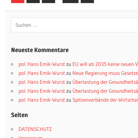
Beiträge
der
Beiträge
Suchen
nach:
Neueste Kommentare
pol. Hans Emik-Wurst
zu
EU will ab 2035 keine neuen
pol. Hans Emik-Wurst
zu
Neue Regierung muss Gesetzes
pol. Hans Emik-Wurst
zu
Überlastung der Gesundheitsä
pol. Hans Emik-Wurst
zu
Überlastung der Gesundheitsä
pol. Hans Emik-Wurst
zu
Spitzenverbände der Wirtscha
Seiten
DATENSCHUTZ
Impressum