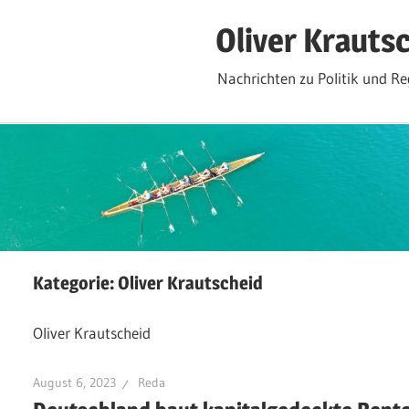
Zum
Oliver Krauts
Inhalt
springen
Nachrichten zu Politik und Re
Kategorie:
Oliver Krautscheid
Oliver Krautscheid
August 6, 2023
Reda