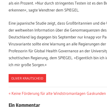
als ein Prozent. »Nur durch stringentes Testen ist es den B
erkennen«, sagte Wendtner dem SPIEGEL.
Eine japanische Studie zeigt, dass Großbritannien und di
der weltweiten Information über die Genomsequenzen des 
Deutschland lag dagegen bis September nur knapp vor P
Virusvariante sollte eine Warnung an alle Regierungen der 
Professorin für Global Health Governance an der Universit
schottischen Regierung, dem SPIEGEL. »Eigentlich bin ich 
ich mir große Sorgen.«
OLIVER KRAUTSCHEID
Beitragsnavigation
Vorheriger
Nächster
Keine Förderung für alte Windstromanlagen
Gaskunden z
Beitrag:
Beitrag:
Ein Kommentar