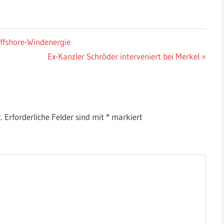
 Offshore-Windenergie
Nächster
Ex-Kanzler Schröder interveniert bei Merkel
Beitrag:
.
Erforderliche Felder sind mit
*
markiert