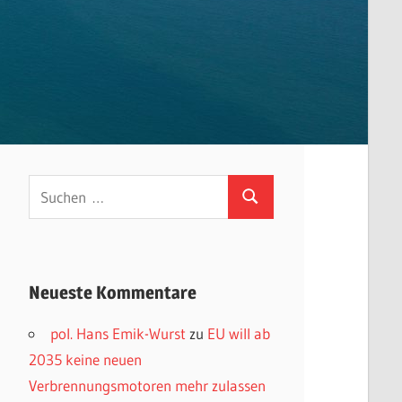
Suchen
Suchen
nach:
Neueste Kommentare
pol. Hans Emik-Wurst
zu
EU will ab
2035 keine neuen
Verbrennungsmotoren mehr zulassen