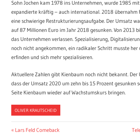
Sohn Jochen kam 1978 ins Unternehmen, wurde 1985 mit d
expandierte kräftig – auch international. 2018 übernahm
eine schwierige Restrukturierungsaufgabe. Der Umsatz war
auf 87 Millionen Euro im Jahr 2018 gesunken. Von 2013 b
das Unternehmen verlassen. Spezialisierung, Digitalisier
noch nicht angekommen, ein radikaler Schritt musste her
erfinden und sich mehr spezialisieren.
Aktuellere Zahlen gibt Kienbaum noch nicht bekannt. Der
dass der Umsatz 2020 um zehn bis 15 Prozent gesunken sei
Seite Kienbaum wieder auf Wachstumskurs bringen.
OLIVER KRAUTSCHEID
Beitragsnavigation
Vorheriger
Näc
Lars Feld Comeback
Tel
Beitrag:
Bei