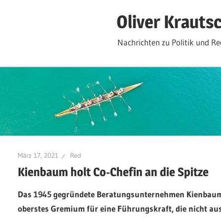
Zum
Oliver Krauts
Inhalt
springen
Nachrichten zu Politik und Re
März 17, 2021
Red
Kienbaum holt Co-Chefin an die Spitze
Das 1945 gegründete Beratungsunternehmen Kienbaum 
oberstes Gremium für eine Führungskraft, die nicht au