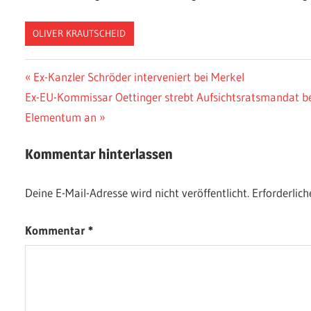
OLIVER KRAUTSCHEID
Beitragsnavigation
Vorheriger
Ex-Kanzler Schröder interveniert bei Merkel
Nächster
Beitrag:
Ex-EU-Kommissar Oettinger strebt Aufsichtsratsmandat 
Beitrag:
Elementum an
Kommentar hinterlassen
Deine E-Mail-Adresse wird nicht veröffentlicht.
Erforderlich
Kommentar
*