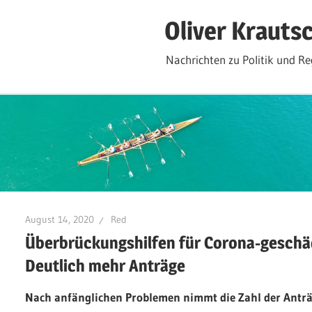
Zum
Oliver Krauts
Inhalt
springen
Nachrichten zu Politik und Re
August 14, 2020
Red
Überbrückungshilfen für Corona-gesch
Deutlich mehr Anträge
Nach anfänglichen Problemen nimmt die Zahl der Anträ