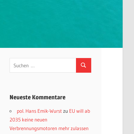
Suchen
Suchen
nach:
Neueste Kommentare
pol. Hans Emik-Wurst
zu
EU will ab
2035 keine neuen
Verbrennungsmotoren mehr zulassen