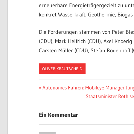
erneuerbare Energieträgergezielt zu unt
konkret Wasserkraft, Geothermie, Biogas 
Die Forderungen stammen von Peter Bles
(CDU), Mark Helfrich (CDU), Axel Knoerig
Carsten Müller (CDU), Stefan Rouenhoff (
OLIVER KRAUTSCHEID
Beitragsnavigation
Vorheriger
Autonomes Fahren: Mobileye-Manager Jungw
Beitrag:
Nächster
Staatsminister Roth s
Beitrag:
Ein Kommentar