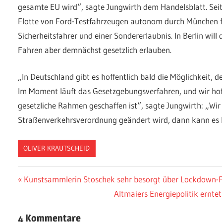
gesamte EU wird“, sagte Jungwirth dem Handelsblatt. Seit 
Flotte von Ford-Testfahrzeugen autonom durch München 
Sicherheitsfahrer und einer Sondererlaubnis. In Berlin wi
Fahren aber demnächst gesetzlich erlauben.
„In Deutschland gibt es hoffentlich bald die Möglichkeit, 
Im Moment läuft das Gesetzgebungsverfahren, und wir ho
gesetzliche Rahmen geschaffen ist“, sagte Jungwirth: „Wir 
Straßenverkehrsverordnung geändert wird, dann kann es 
OLIVER KRAUTSCHEID
Beitragsnavigation
Vorheriger
Kunstsammlerin Stoschek sehr besorgt über Lockdown-
Beitrag:
Nächster
Altmaiers Energiepolitik ernte
Beitrag:
4 Kommentare