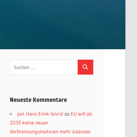
Suchen
Suchen
nach:
Neueste Kommentare
pol. Hans Emik-Wurst
zu
EU will ab
2035 keine neuen
Verbrennungsmotoren mehr zulassen