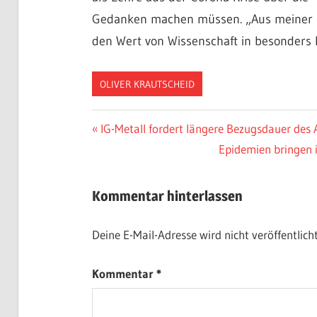
Gedanken machen müssen. „Aus meiner Si
den Wert von Wissenschaft in besonders k
OLIVER KRAUTSCHEID
Beitragsnavigation
Vorheriger
IG-Metall fordert längere Bezugsdauer des 
Beitrag:
Nächster
Epidemien bringen i
Beitrag:
Kommentar hinterlassen
Deine E-Mail-Adresse wird nicht veröffentlicht
Kommentar
*