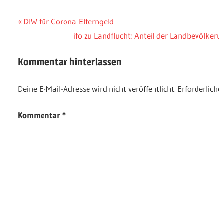
Beitragsnavigation
Vorheriger
DIW für Corona-Elterngeld
Beitrag:
Nächster
ifo zu Landflucht: Anteil der Landbevölke
Beitrag:
Kommentar hinterlassen
Deine E-Mail-Adresse wird nicht veröffentlicht.
Erforderlich
Kommentar
*