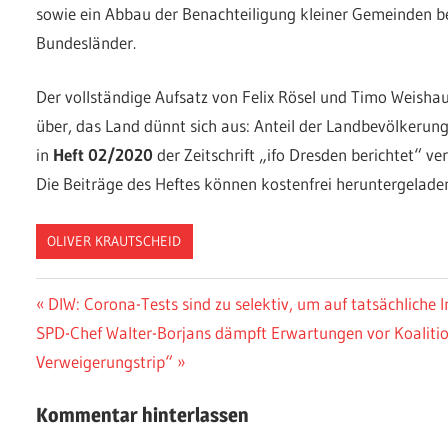
sowie ein Abbau der Benachteiligung kleiner Gemeinden b
Bundesländer.
Der vollständige Aufsatz von Felix Rösel und Timo Weishau
über, das Land dünnt sich aus: Anteil der Landbevölkerung
in
Heft 02/2020
der Zeitschrift „ifo Dresden berichtet“ ver
Die Beiträge des Heftes können kostenfrei heruntergelad
OLIVER KRAUTSCHEID
Beitragsnavigation
Vorheriger
DIW: Corona-Tests sind zu selektiv, um auf tatsächliche 
Nächster
Beitrag:
SPD-Chef Walter-Borjans dämpft Erwartungen vor Koalitio
Beitrag:
Verweigerungstrip“
Kommentar hinterlassen