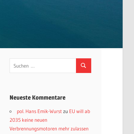
Suchen
Suchen
nach:
Neueste Kommentare
pol. Hans Emik-Wurst
zu
EU will ab
2035 keine neuen
Verbrennungsmotoren mehr zulassen