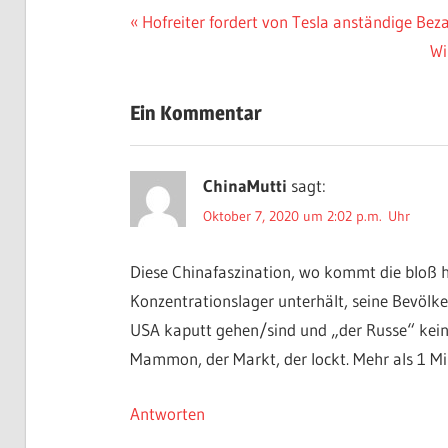
Beitragsnavigation
Vorheriger
Hofreiter fordert von Tesla anständige Bez
Beitrag:
Nä
Wi
Be
Ein Kommentar
ChinaMutti
sagt:
Oktober 7, 2020 um 2:02 p.m. Uhr
Diese Chinafaszination, wo kommt die bloß h
Konzentrationslager unterhält, seine Bevölker
USA kaputt gehen/sind und „der Russe“ keine 
Mammon, der Markt, der lockt. Mehr als 1 Mi
Antworten