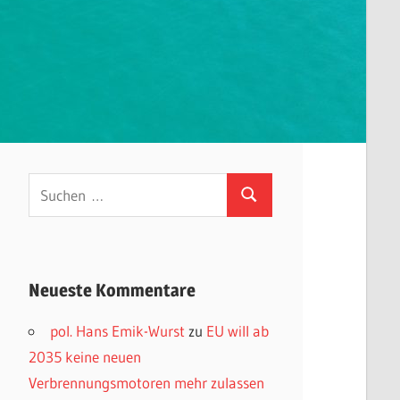
Suchen
Suchen
nach:
Neueste Kommentare
pol. Hans Emik-Wurst
zu
EU will ab
2035 keine neuen
Verbrennungsmotoren mehr zulassen