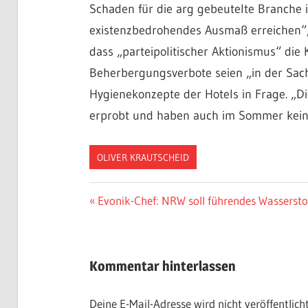
Schaden für die arg gebeutelte Branche i
existenzbedrohendes Ausmaß erreichen“,
dass „parteipolitischer Aktionismus“ die 
Beherbergungsverbote seien „in der Sache
Hygienekonzepte der Hotels in Frage. „D
erprobt und haben auch im Sommer keine
OLIVER KRAUTSCHEID
Beitragsnavigation
Vorheriger
Evonik-Chef: NRW soll führendes Wassersto
Beitrag:
Kommentar hinterlassen
Deine E-Mail-Adresse wird nicht veröffentlicht