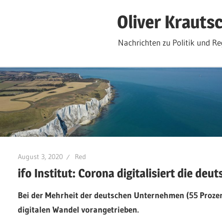
Zum
Oliver Krauts
Inhalt
springen
Nachrichten zu Politik und Re
August 3, 2020
Red
ifo Institut: Corona digitalisiert die deu
Bei der Mehrheit der deutschen Unternehmen (55 Proze
digitalen Wandel vorangetrieben.