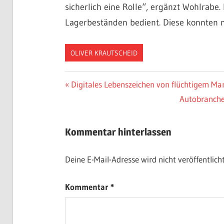
sicherlich eine Rolle“, ergänzt Wohlrabe
Lagerbeständen bedient. Diese konnten 
OLIVER KRAUTSCHEID
Beitragsnavigation
Vorheriger
Digitales Lebenszeichen von flüchtigem Ma
Beitrag:
Nächster
Autobranche
Beitrag:
Kommentar hinterlassen
Deine E-Mail-Adresse wird nicht veröffentlicht
Kommentar
*