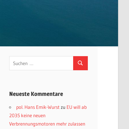
Suchen
Suchen
nach:
Neueste Kommentare
pol. Hans Emik-Wurst
zu
EU will ab
2035 keine neuen
Verbrennungsmotoren mehr zulassen