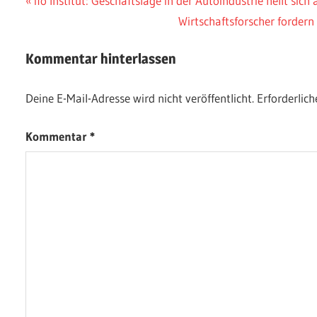
Beitragsnavigation
ifo Institut: Geschäftslage in der Autoindustrie hellt sich 
Beitrag:
Nächster
Wirtschaftsforscher forder
Beitrag:
Kommentar hinterlassen
Deine E-Mail-Adresse wird nicht veröffentlicht.
Erforderlich
Kommentar
*