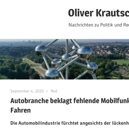
Zum
Oliver Krauts
Inhalt
springen
Nachrichten zu Politik und Re
September 4, 2020
Red
Autobranche beklagt fehlende Mobilfun
Fahren
Die Automobilindustrie fürchtet angesichts der lücken