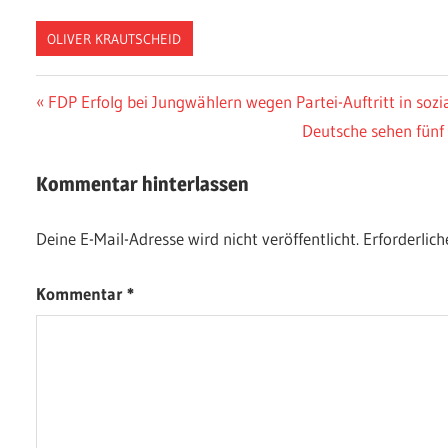
OLIVER KRAUTSCHEID
Beitragsnavigation
Vorheriger
FDP Erfolg bei Jungwählern wegen Partei-Auftritt in soz
Beitrag:
Nächster
Deutsche sehen fünf 
Beitrag:
Kommentar hinterlassen
Deine E-Mail-Adresse wird nicht veröffentlicht.
Erforderlich
Kommentar
*