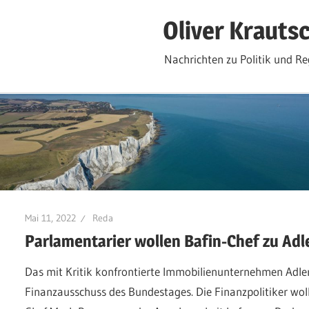
Zum
Oliver Krauts
Inhalt
springen
Nachrichten zu Politik und Re
Mai 11, 2022
Reda
Parlamentarier wollen Bafin-Chef zu Adl
Das mit Kritik konfrontierte Immobilienunternehmen Adle
Finanzausschuss des Bundestages. Die Finanzpolitiker woll