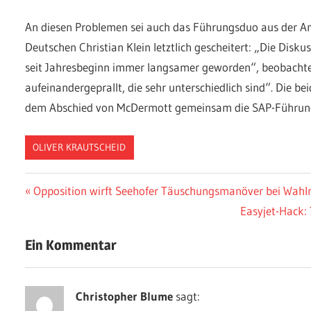
An diesen Problemen sei auch das Führungsduo aus der A
Deutschen Christian Klein letztlich gescheitert: „Die Disku
seit Jahresbeginn immer langsamer geworden“, beobachtet
aufeinandergeprallt, die sehr unterschiedlich sind“. Die 
dem Abschied von McDermott gemeinsam die SAP-Führu
OLIVER KRAUTSCHEID
Beitragsnavigation
Vorheriger
Opposition wirft Seehofer Täuschungsmanöver bei Wahlr
Beitrag:
Nächster
Easyjet-Hack:
Beitrag:
Ein Kommentar
Christopher Blume
sagt: