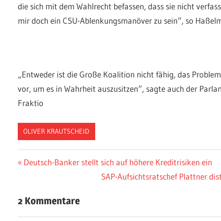
die sich mit dem Wahlrecht befassen, dass sie nicht verf
mir doch ein CSU-Ablenkungsmanöver zu sein“, so Haßel
„Entweder ist die Große Koalition nicht fähig, das Problem
vor, um es in Wahrheit auszusitzen“, sagte auch der Parl
Fraktio
OLIVER KRAUTSCHEID
Beitragsnavigation
Vorheriger
Deutsch-Banker stellt sich auf höhere Kreditrisiken ein
Beitrag:
Nächster
SAP-Aufsichtsratschef Plattner di
Beitrag:
2 Kommentare