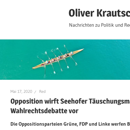
Zum
Oliver Krauts
Inhalt
springen
Nachrichten zu Politik und Re
Mai 17, 2020
Red
Opposition wirft Seehofer Täuschungsm
Wahlrechtsdebatte vor
Die Oppositionsparteien Grüne, FDP und Linke werfen 