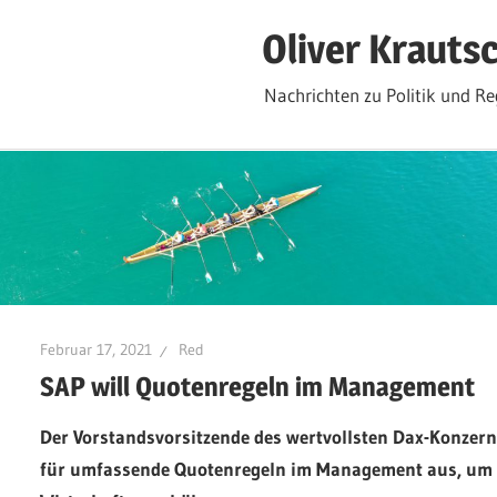
Zum
Oliver Krauts
Inhalt
springen
Nachrichten zu Politik und Re
Februar 17, 2021
Red
SAP will Quotenregeln im Management
Der Vorstandsvorsitzende des wertvollsten Dax-Konzerns,
für umfassende Quotenregeln im Management aus, um di