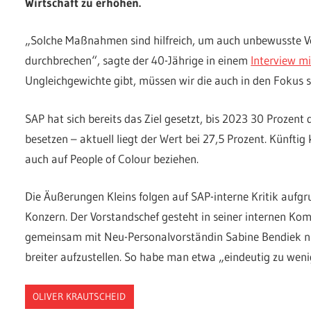
Wirtschaft zu erhöhen.
„Solche Maßnahmen sind hilfreich, um auch unbewusste 
durchbrechen“, sagte der 40-Jährige in einem
Interview m
Ungleichgewichte gibt, müssen wir die auch in den Fokus s
SAP hat sich bereits das Ziel gesetzt, bis 2023 30 Prozen
besetzen – aktuell liegt der Wert bei 27,5 Prozent. Künft
auch auf People of Colour beziehen.
Die Äußerungen Kleins folgen auf SAP-interne Kritik aufg
Konzern. Der Vorstandschef gesteht in seiner internen Kom
gemeinsam mit Neu-Personalvorständin Sabine Bendiek nu
breiter aufzustellen. So habe man etwa „eindeutig zu weni
OLIVER KRAUTSCHEID