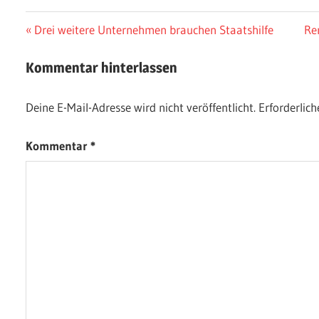
Beitragsnavigation
Vorheriger
Nä
Drei weitere Unternehmen brauchen Staatshilfe
Ren
Beitrag:
Bei
Kommentar hinterlassen
Deine E-Mail-Adresse wird nicht veröffentlicht.
Erforderlich
Kommentar
*