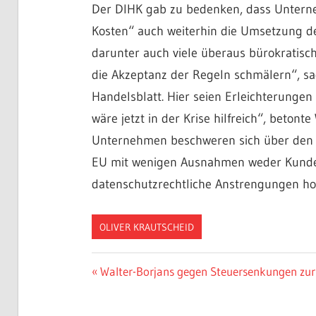
Der DIHK gab zu bedenken, dass Untern
Kosten“ auch weiterhin die Umsetzung des
darunter auch viele überaus bürokratisc
die Akzeptanz der Regeln schmälern“, sa
Handelsblatt. Hier seien Erleichterungen
wäre jetzt in der Krise hilfreich“, betont
Unternehmen beschweren sich über den
EU mit wenigen Ausnahmen weder Kunde
datenschutzrechtliche Anstrengungen ho
OLIVER KRAUTSCHEID
Beitragsnavigation
Vorheriger
Walter-Borjans gegen Steuersenkungen zur
Beitrag: