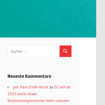
Suchen
Suchen
nach:
Neueste Kommentare
pol. Hans Emik-Wurst
zu
EU will ab
2035 keine neuen
Verbrennungsmotoren mehr zulassen