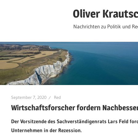
Zum
Oliver Krauts
Inhalt
springen
Nachrichten zu Politik und Re
September 7, 2020
Red
Wirtschaftsforscher fordern Nachbesse
Der Vorsitzende des Sachverständigenrats Lars Feld for
Unternehmen in der Rezession.