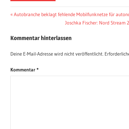
Beitragsnavigation
Vorheriger
Autobranche beklagt fehlende Mobilfunknetze für auto
Beitrag:
Nächster
Joschka Fischer: Nord Stream 2
Beitrag:
Kommentar hinterlassen
Deine E-Mail-Adresse wird nicht veröffentlicht.
Erforderlich
Kommentar
*