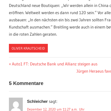
Deutschland neue Boutiquen: „Wir werden allein in China 
eröffnen. Weltweit werden es dann rund 120 sein.“ Vor alle
ausbauen: „In den nächsten ein bis zwei Jahren sollten Fr
Kundschaft ausmachen.“ Breitling werde auch in einem b
in die roten Zahlen geraten.
OLIVER KRAUTSCHEID
Beitragsnavigation
Vorheriger
Auto1 FT: Deutsche Bank und Allianz steigen aus
Beitrag:
Nächster
Jürgen Heraeus favo
Beitrag:
5 Kommentare
sagt:
Schleicher
Dezember 12, 2020 um 11:27 a.m. Uhr