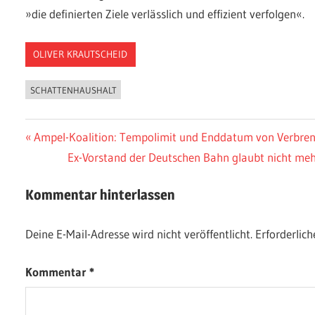
»die definierten Ziele verlässlich und effizient verfolgen«.
OLIVER KRAUTSCHEID
SCHATTENHAUSHALT
Beitragsnavigation
Vorheriger
Ampel-Koalition: Tempolimit und Enddatum von Verbr
Beitrag:
Nächster
Ex-Vorstand der Deutschen Bahn glaubt nicht me
Beitrag:
Kommentar hinterlassen
Deine E-Mail-Adresse wird nicht veröffentlicht.
Erforderlich
Kommentar
*