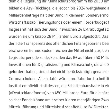
dem die Regierung ihr Klimaschutzprogramm bis 2030 umse
bilden die Asyl-Rücklage, die jedoch bis 2024 weitgehend 
Milliardenbeträge hält der Bund in kleineren Sonderverm
Wirtschaftsstabilisierungsfonds oder einem Förderbudget
Insgesamt hat sich der Bund inzwischen 24 Extrabudgets z
wurden sie um knapp 28 Milliarden Euro aufgestockt. Das
der »die Transparenz des öffentlichen Finanz­gebarens be
erschweren könne. Zudem reichen die Mittel nicht aus, den
Legislaturperiode zu decken, den das IW auf über 250 Milli
Investitionen für Digitalisierung und Klimaschutz, die al
ge­fordert haben, sind dabei nicht berücksichtigt; genauso
Coronaschulden. Allein dafür wären pro Jahr durchschnittli
Institut empfiehlt stattdessen, die Schattenhaushalte in e
(»Deutschlandfonds«) von 450 Milliarden Euro für die näch
solcher Fonds könne »mit seiner klaren mehrjährigen Zw
Mittelzuführung und Mittelabruf schaffen«, so IW-Direktor