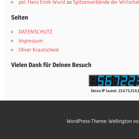
pol. Hans Emik-Wurst
zu
Spitzenverbände der Wirtscha
Seiten
DATENSCHUTZ
Impressum
Oliver Krautscheid
Vielen Dank für Deinen Besuch
Deine IP lautet: 216.73.216.
WordPress-Theme: Wellington v