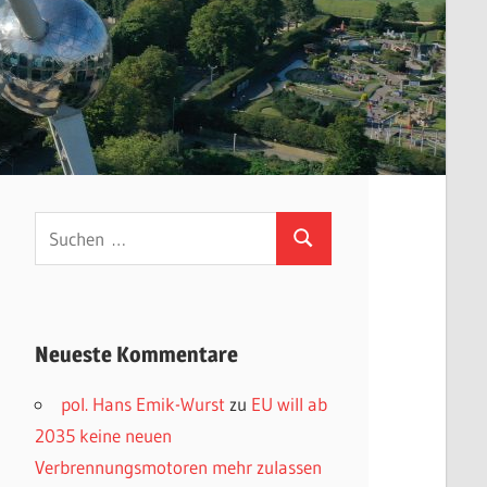
Suchen
Suchen
nach:
Neueste Kommentare
pol. Hans Emik-Wurst
zu
EU will ab
2035 keine neuen
Verbrennungsmotoren mehr zulassen