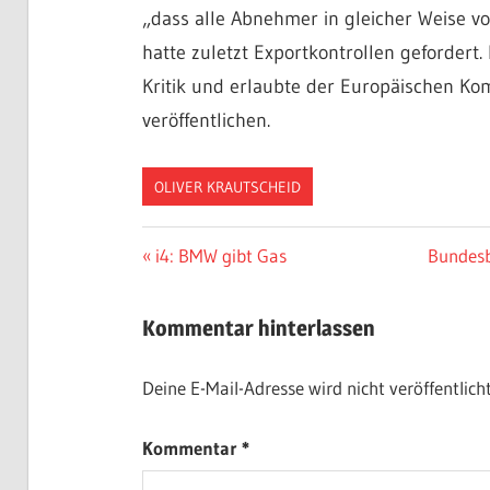
„dass alle Abnehmer in gleicher Weise vo
hatte zuletzt Exportkontrollen gefordert.
Kritik und erlaubte der Europäischen Kom
veröffentlichen.
OLIVER KRAUTSCHEID
Beitragsnavigation
Vorheriger
Nächste
i4: BMW gibt Gas
Bundesb
Beitrag:
Beitrag:
Kommentar hinterlassen
Deine E-Mail-Adresse wird nicht veröffentlicht
Kommentar
*