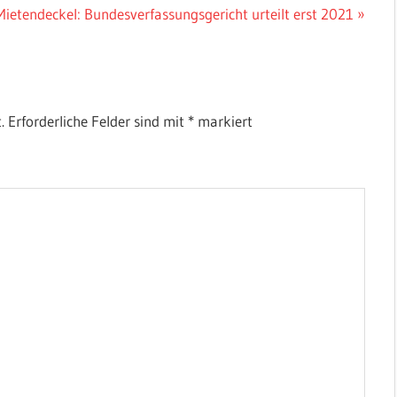
Nächster
Mietendeckel: Bundesverfassungsgericht urteilt erst 2021
eitrag:
.
Erforderliche Felder sind mit
*
markiert