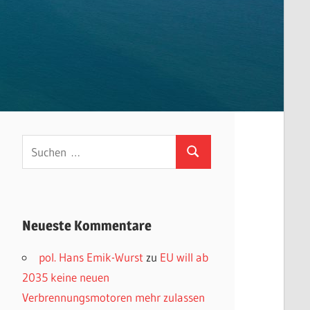
Suchen
Suchen
nach:
Neueste Kommentare
pol. Hans Emik-Wurst
zu
EU will ab
2035 keine neuen
Verbrennungsmotoren mehr zulassen