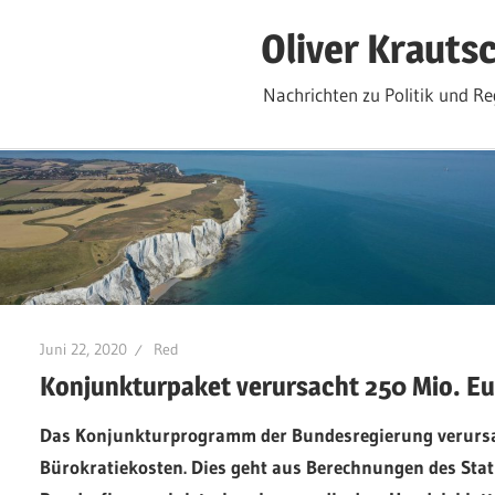
Zum
Oliver Krauts
Inhalt
springen
Nachrichten zu Politik und Re
Juni 22, 2020
Red
Konjunkturpaket verursacht 250 Mio. E
Das Konjunkturprogramm der Bundesregierung verursach
Bürokratiekosten. Dies geht aus Berechnungen des Sta