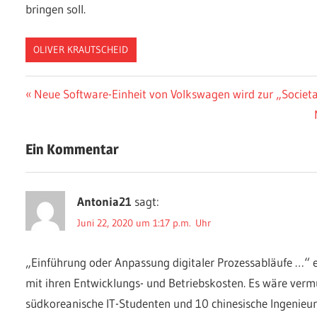
bringen soll.
OLIVER KRAUTSCHEID
Beitragsnavigation
Vorheriger
Neue Software-Einheit von Volkswagen wird zur „Societ
Beitrag:
Ein Kommentar
Antonia21
sagt:
Juni 22, 2020 um 1:17 p.m. Uhr
„Einführung oder Anpassung digitaler Prozessabläufe …“ e
mit ihren Entwicklungs- und Betriebskosten. Es wäre vermu
südkoreanische IT-Studenten und 10 chinesische Ingenieur