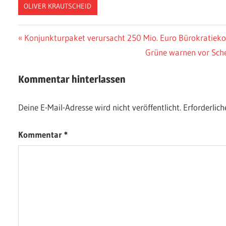
OLIVER KRAUTSCHEID
Beitragsnavigation
Vorheriger
Konjunkturpaket verursacht 250 Mio. Euro Bürokratiek
Beitrag:
Nächster
Grüne warnen vor Schei
Beitrag:
Kommentar hinterlassen
Deine E-Mail-Adresse wird nicht veröffentlicht.
Erforderlich
Kommentar
*