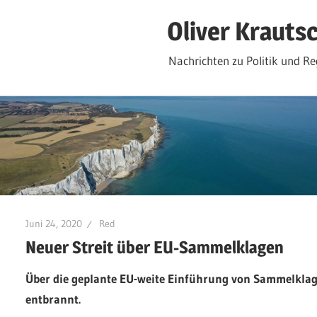
Zum
Oliver Krauts
Inhalt
springen
Nachrichten zu Politik und Re
Juni 24, 2020
Red
Neuer Streit über EU-Sammelklagen
Über die geplante EU-weite Einführung von Sammelklage
entbrannt.